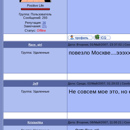
Positive Life
Группа: Пользователь
Сообщений:
293
Репутация:
16
Замечания:
0%
Статус:
Offline
Rave_girl
Дата: Вторник, 01/Май/2007, 23:37:02 | С
повезло Москве....эээх
Группа: Удаленные
Jeff
Дата: Среда, 02/Май/2007, 01:29:02 | Соо
Не совсем мое это, но 
Группа: Удаленные
Kristushka
Дата: Вторник, 08/Май/2007, 11:06:21 | С
Quote
(Rave_girl)