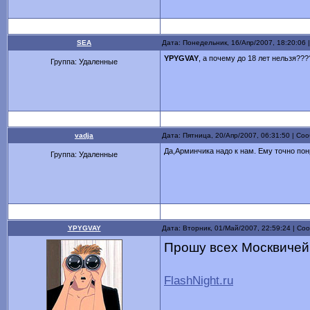
SEA
Дата: Понедельник, 16/Апр/2007, 18:20:06
YPYGVAY
, а почему до 18 лет нельзя???
Группа: Удаленные
vadja
Дата: Пятница, 20/Апр/2007, 06:31:50 | С
Да,Арминчика надо к нам. Ему точно пон
Группа: Удаленные
YPYGVAY
Дата: Вторник, 01/Май/2007, 22:59:24 | С
Прошу всех Москвичей т
FlashNight.ru