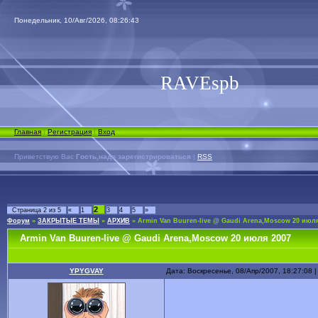
Понедельник, 10/Авг/2026, 08:26:43
RAVEspb
Главная
|
Регистрация
|
Вход
Приветствую Вас
Гость,надо зарегистрироваться
|
RSS
2
Страница
2
из
5
«
1
3
4
5
»
Форум
»
ЗАКРЫТЫЕ ТЕМЫ
»
АРХИВ
»
Armin Van Buuren-live @ Gaudi Arena,Мoscow 20 июля
Armin Van Buuren-live @ Gaudi Arena,Мoscow 20 июля 2007
YPYGVAY
Дата: Воскресенье, 08/Апр/2007, 18:27:08