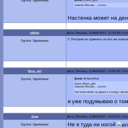
Группа: Удаленные
повезло Москве....эээххх
Настенка может на дене
infinity
Дата: Пятница, 11/Май/2007, 12:59:38 | С
С Питером не сравнить но все же пожалей
Группа: Удаленные
Rave_girl
Дата: Пятница, 11/Май/2007, 13:06:56 | С
Quote
(Kristushka)
Группа: Удаленные
Quote (Rave_girl)
повезло Москве....эээххх
Настенка может на денек в столицу смотаем
я уже подумываю о том
Zоня
Дата: Пятница, 11/Май/2007, 18:20:02 | С
Не я туда ни ногой
Группа: Удаленные