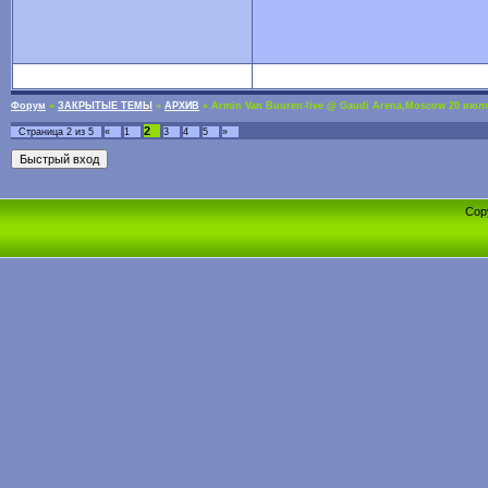
Форум
»
ЗАКРЫТЫЕ ТЕМЫ
»
АРХИВ
»
Armin Van Buuren-live @ Gaudi Arena,Мoscow 20 июля
2
Страница
2
из
5
«
1
3
4
5
»
Cop