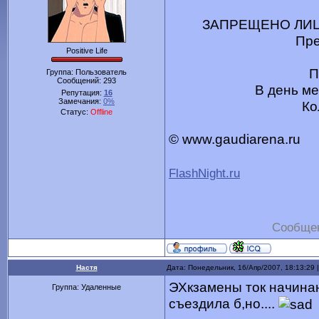
ЗАПРЕЩЕНО ЛИЦ
Пре
Positive Life
П
Группа: Пользователь
Сообщений:
293
В день ме
Репутация:
16
Замечания:
0%
Ко
Статус:
Offline
© www.gaudiarena.ru
FlashNight.ru
Сообщен
Настя
Дата: Понедельник, 16/Апр/2007, 18:13:29
ЭХкзамены ток начинаю
Группа: Удаленные
съездила б,но....