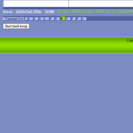
Форум
»
ЗАКРЫТЫЕ ТЕМЫ
»
АРХИВ
»
ВСТРЕЧА ПЕРЕД THERAPY OPEN_AIR НА ЗАБРОШЕН
6
Страница
6
из
9
«
1
2
…
4
5
7
8
9
»
Cop