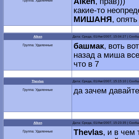
Alken
, прав)))
Группа: Удаленные
какие-то неопреде
МИШАНЯ
, опять
Alken
Дата: Среда, 01/Авг/2007, 15:04:27 | Соо
башмак
, воть во
Группа: Удаленные
назад а миша все
что в 7
Thevlas
Дата: Среда, 01/Авг/2007, 15:15:10 | Соо
да зачем давайте
Группа: Удаленные
Alken
Дата: Среда, 01/Авг/2007, 15:23:35 | Соо
Thevlas
, и в чем
Группа: Удаленные