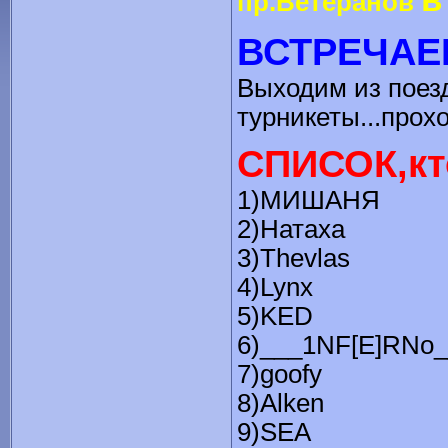
пр.Ветеранов
ВСТРЕЧАЕ
Выходим из поезда
турникеты...прохо
СПИСОК,кт
1)МИШАНЯ
2)Натаха
3)Thevlas
4)Lynx
5)KED
6)___1NF[E]RNo_
7)goofy
8)Alken
9)SEA