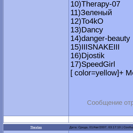
10)Therapy-07
11)Зеленый
12)To4kO
13)Dancy
14)danger-beauty
15)IIISNAKEIII
16)Djostik
17)SpeedGirl
[ color=yellow]+ М
Сообщение от
Thevlas
Дата: Среда, 01/Авг/2007, 03:17:10 | Соо