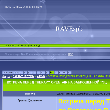
Суббота, 08/Авг/2026, 01:16:21
RAVEspb
Главная
|
Регистрация
|
Вход
Приветствую Вас
Гость,надо зарегистрироваться
|
RSS
6
Страница
6
из
9
«
1
2
…
4
5
7
8
9
»
Форум
»
ЗАКРЫТЫЕ ТЕМЫ
»
АРХИВ
»
ВСТРЕЧА ПЕРЕД THERAPY OPEN_AIR НА ЗАБРОШЕН
ВСТРЕЧА ПЕРЕД THERAPY OPEN_AIR НА ЗАБРОШЕННОЙ ТЭЦ
dnbstyle
Дата: Пятница, 18/Май/2007, 01:22:09 | С
Встреча перед T
Группа: Удаленные
в