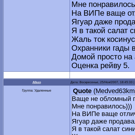
Мне понравилось
На ВИПе ваще от
Ягуар даже прода
Я в такой салат 
Жаль ток косинус
Охранники гады в
Домой просто на 
Оценка рейву 5.
Alken
Дата: Воскресенье, 25/Ноя/2007, 18:45:33
Quote
(
Medved63km
Группа: Удаленные
Ваще не обломный п
Мне понравилось)))
На ВИПе ваще отлич
Ягуар даже продава
Я в такой салат син