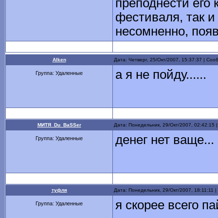
преподнести его
фестиваля, так и
несомненно, появ
Alken
Дата: Четверг, 25/Окт/2007, 15:37:37 | Со
а я не пойду......
Группа: Удаленные
МИТЯ_Du_BaSSer
Дата: Понедельник, 29/Окт/2007, 02:42:15
денег нет ваще..
Группа: Удаленные
туфля
Дата: Понедельник, 29/Окт/2007, 18:11:11
я скорее всего па
Группа: Удаленные