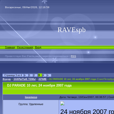
Воскресенье, 09/Авг/2026, 12:16:59
RAVEspb
Главная
|
Регистрация
|
Вход
Приветствую Вас
Гость,надо зарегистрироваться
|
RSS
3
Страница
3
из
4
«
1
2
4
»
Форум
»
ЗАКРЫТЫЕ ТЕМЫ
»
АРХИВ
»
DJ PARADE 10 лет, 24 ноября 2007 года
(СанктПетербур
DJ PARADE 10 лет, 24 ноября 2007 года
lovemeso
Дата: Четверг, 13/Сен/2007, 00:36:57 | С
Группа: Удаленные
24 ноября 2007 г