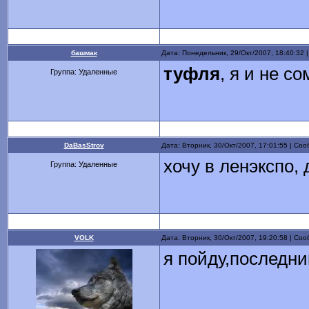
башмак
Дата: Понедельник, 29/Окт/2007, 18:40:32
туфля
, я и не с
Группа: Удаленные
DaBasStrov
Дата: Вторник, 30/Окт/2007, 17:01:55 | С
хочу в ленэкспо, 
Группа: Удаленные
VOLK
Дата: Вторник, 30/Окт/2007, 19:20:58 | С
я пойду,последний