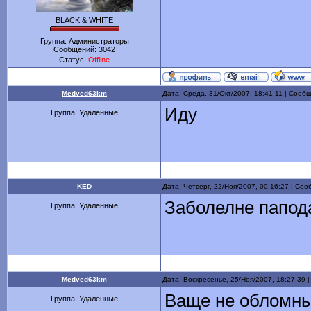
BLACK & WHITE
Группа: Администраторы
Сообщений:
3042
Статус:
Offline
Medved63km
Дата: Среда, 31/Окт/2007, 18:41:11 | Соо
Иду
Группа: Удаленные
KED
Дата: Четверг, 22/Ноя/2007, 00:16:27 | Со
Заболелне папо
Группа: Удаленные
Medved63km
Дата: Воскресенье, 25/Ноя/2007, 18:27:39
Ваще не обломны
Группа: Удаленные