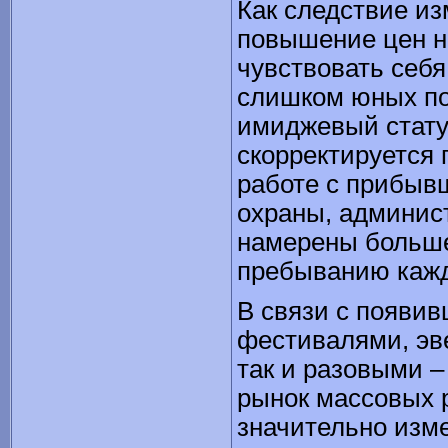
Как следствие и
повышение цен н
чувствовать себ
слишком юных по
имиджевый статус
скорректируется
работе с прибыв
охраны, админист
намерены больше
пребыванию кажд
В связи с появив
фестивалями, эв
так и разовыми 
рынок массовых 
значительно изм