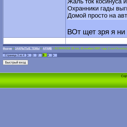
Жаль ток косинуса и
Охранники гады выгн
Домой просто на авт
Оценка рейву 5.
ВОт щет зря я ни 
Форум
»
ЗАКРЫТЫЕ ТЕМЫ
»
АРХИВ
»
DJ PARADE 10 лет, 24 ноября 2007 года
(СанктПетербур
3
Страница
3
из
4
«
1
2
4
»
Cop