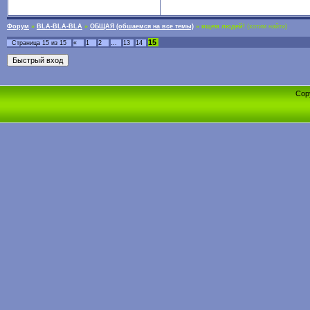
Форум
»
BLA-BLA-BLA
»
ОБЩАЯ (обшаемся на все темы)
»
ищем людей!
(хотим найти)
15
Страница
15
из
15
«
1
2
…
13
14
Cop