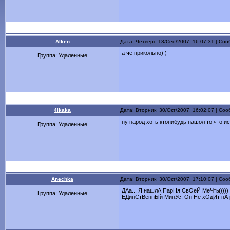
Alken
Дата: Четверг, 13/Сен/2007, 16:07:31 | С
а че прикольно) )
Группа: Удаленные
4ikaka
Дата: Вторник, 30/Окт/2007, 16:02:07 | С
ну народ хоть ктонибудь нашол то что ис
Группа: Удаленные
Anechka
Дата: Вторник, 30/Окт/2007, 17:10:07 | С
ДАа... Я нашлА ПарНя СвОеЙ МеЧты))))
Группа: Удаленные
ЕДинСтВеннЫй МинУс, Он Не хОдИт нА 