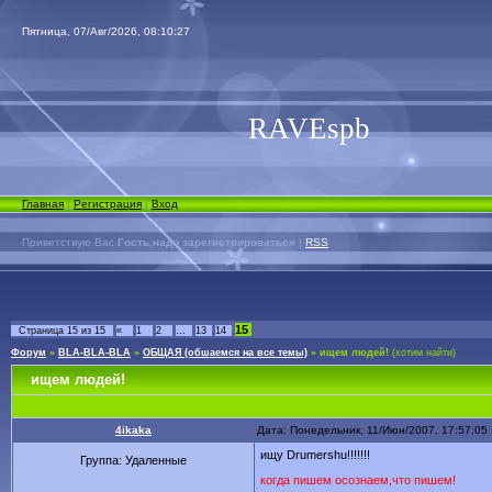
Пятница, 07/Авг/2026, 08:10:27
RAVEspb
Главная
|
Регистрация
|
Вход
Приветствую Вас
Гость,надо зарегистрироваться
|
RSS
15
Страница
15
из
15
«
1
2
…
13
14
Форум
»
BLA-BLA-BLA
»
ОБЩАЯ (обшаемся на все темы)
»
ищем людей!
(хотим найти)
ищем людей!
4ikaka
Дата: Понедельник, 11/Июн/2007, 17:57:05
ищу Drumershu!!!!!!!
Группа: Удаленные
когда пишем осознаем,что пишем!