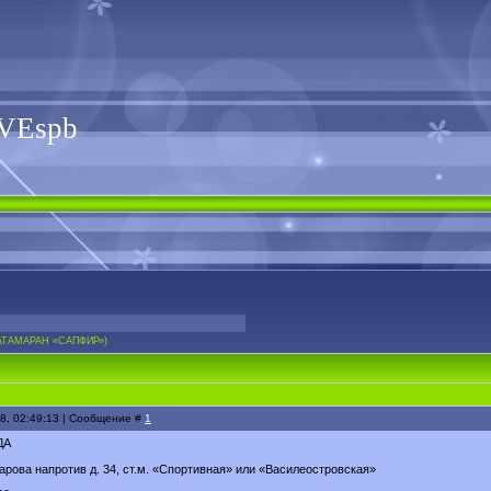
VEspb
КАТАМАРАН «САПФИР»)
08, 02:49:13 | Сообщение #
1
ДА
арова напротив д. 34, ст.м. «Спортивная» или «Василеостровская»