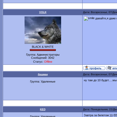
VOLK
Дата: Воскресенье, 07/Де
давайте,я даже 
BLACK & WHITE
Группа: Администраторы
Сообщений:
3042
Статус:
Offline
башмак
Дата: Воскресенье, 07/Де
ну там до 10 будет.....м
Группа: Удаленные
KED
Дата: Понедельник, 22/Де
Завтра за билетом )))
Группа: Удаленные