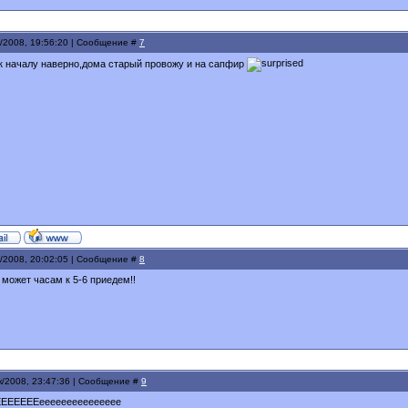
к/2008, 19:56:20 | Сообщение #
7
к началу наверно,дома старый провожу и на сапфир
к/2008, 20:02:05 | Сообщение #
8
ы может часам к 5-6 приедем!!
к/2008, 23:47:36 | Сообщение #
9
 ЕЕЕЕЕЕЕЕеееееееееееееее