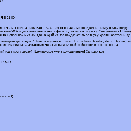
09
--------
 В 21:00
--------
ю ночь, мы приглашаем Вас отказаться от банальных посиделок в кругу семьи вокруг 
шествие 2009 года в позитивной атмосфере под отличную музыку. Специально к Новом
 танцевальной музыки, где каждый из Вас найдет стиль по вкусу, десяки световых лу
вогодние декорации, 13 часов музыки в стилях drum`n`bass, breaks, electro, house, r
ясающим видом на акваторию Невы и праздничный фейерверк в центре города.
ый год в кругу друзей! Шампанское уже в холодильнике! Сапфир ждет!
FLOOR:
ore set)