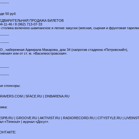
--------
де 50 руб.
РЕДВАРИТЕЛЬНАЯ ПРОДАЖА БИЛЕТОВ
4-11-46 / 8 (962) 713-07-33
 столика включено шампанское и легкие закуски (мясная, сырная и фруктовая тарелки
--------
--------
О., набережная Адмирала Макарова, дом 34 (напротив стадиона «Петровский»),
ртивная» или от ст. м. «Василеостровская».
--------
--------
е спонсоры:
RAVERS.COM | SFACE.RU | DNBARENA.RU
жка:
SPB.RU | GROOVE.RU | AKTIVIST.RU | RADIORECORD.RU | CITYSTYLE.RU | LIVEINS
л «Timeout» | журнал «Досуг».
КОНТАКТЕ: