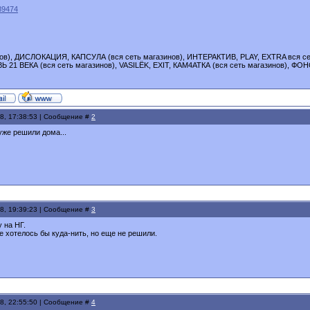
989474
нов), ДИСЛОКАЦИЯ, КАПСУЛА (вся сеть магазинов), ИНТЕРАКТИВ, PLAY, EXTRA вся 
 21 ВЕКА (вся сеть магазинов), VASILЁK, EXIT, КАМ4АТКА (вся сеть магазинов), Ф
08, 17:38:53 | Сообщение #
2
уже решили дома...
08, 19:39:23 | Сообщение #
3
 на НГ.
ое хотелось бы куда-нить, но еще не решили.
08, 22:55:50 | Сообщение #
4