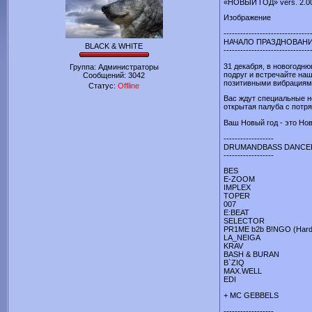
«НОВЫЙ ГОД» vers. 2.0
Изображение
-------------------------------
НАЧАЛО ПРАЗДНОВАНИЯ
BLACK & WHITE
-------------------------------
31 декабря, в новогодню
Группа: Администраторы
подруг и встречайте на
Сообщений:
3042
позитивными вибрациями
Статус:
Offline
Вас ждут специальные но
открытая палуба с потр
Ваш Новый год - это Нов
------------------
DRUMANDBASS DANCE
------------------
BES
E-ZOOM
IMPLEX
TOPER
007
E:BEAT
SELECTOR
PR1ME b2b B!NGO (Hardc
LA_NEIGA
KRAV
BASH & BURAN
B`ZIQ
MAX.WELL
EDI
+ MC GEBBELS
------------------