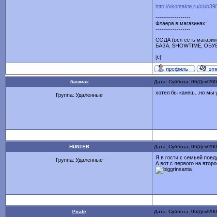
http://vkontakte.ru/club3
------------------
Флаера в магазинах:
------------------
СОДА (вся сеть магази
БАЗА, SHOWTIME, ОБУВЬ
[c]
башмак
Дата: Суббота, 06/Дек/20
хотел бы канеш...но мы 
Группа: Удаленные
HUNTER
Дата: Суббота, 06/Дек/20
Я в гости с семьей поеду
Группа: Удаленные
А вот с первого на втор
Pirate
Дата: Суббота, 06/Дек/20