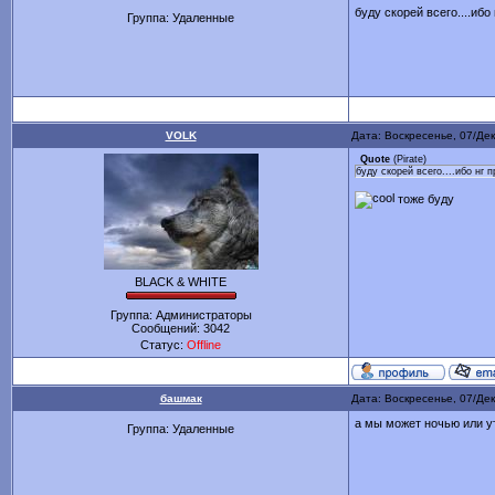
буду скорей всего....ибо
Группа: Удаленные
VOLK
Дата: Воскресенье, 07/Де
Quote
(
Pirate
)
буду скорей всего....ибо нг 
тоже буду
BLACK & WHITE
Группа: Администраторы
Сообщений:
3042
Статус:
Offline
башмак
Дата: Воскресенье, 07/Де
а мы может ночью или у
Группа: Удаленные