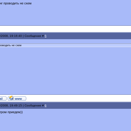
 нг проводить не скем
к/2008, 19:16:40 | Сообщение #
5
проводить не скем
к/2008, 19:49:15 | Сообщение #
6
тром приедем))