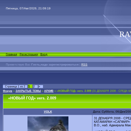
Пятница, 07/Авг/2026, 21:09:19
RA
Главная
|
Регистрация
|
Вход
Приветствую Вас
Гость,надо зарегистрироваться
|
RSS
1
Страница
1
из
2
2
»
Форум
»
ЗАКРЫТЫЕ ТЕМЫ
»
АРХИВ
»
«НОВЫЙ ГОД» vers. 2.009
(31 ДЕКАБРЯ 2008 - СРЕДА 
«НОВЫЙ ГОД» vers. 2.009
VOLK
Дата: Суббота, 06/Дек/20
31 ДЕКАБРЯ 2008 - СРЕ
КАТАМАРАН «САПФИР»
В.О., наб. Адмирала Мак