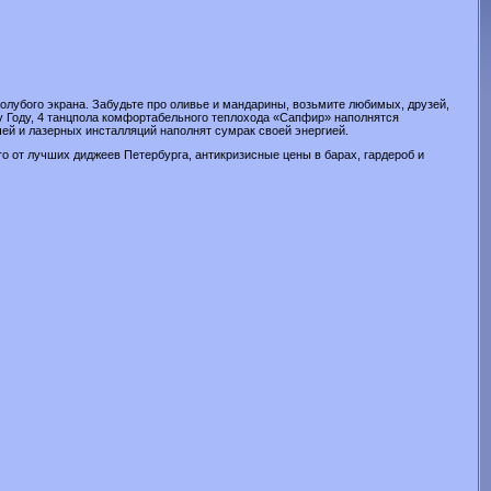
голубого экрана. Забудьте про оливье и мандарины, возьмите любимых, друзей,
у Году, 4 танцпола комфортабельного теплохода «Сапфир» наполнятся
чей и лазерных инсталляций наполнят сумрак своей энергией.
etro от лучших диджеев Петербурга, антикризисные цены в барах, гардероб и