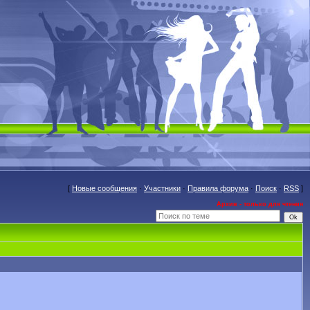
[
Новые сообщения
·
Участники
·
Правила форума
·
Поиск
·
RSS
]
Архив - только для чтения