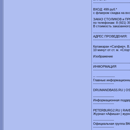
-------------------------------
ВХОД: 499 руб.*
с флаером скидка на вхо
ЗАКАЗ СТОЛИКОВ и П
по телефонам: 8 (921) 39
В стоимость заказанного
-------------------------------
АДРЕС ПРОВЕДЕНИЯ:
-------------------------------
Катамаран «Сапфир», В.
10 минут от ст. м. «Спо
Изображение
-------------------------------
ИНФОРМАЦИЯ
-------------------------------
-- ----------------
Главные информационны
------------------
DRUMANDBASS.RU | OS
------------------
Информационная поддер
------------------
PETERBURG2.RU | RAVE
Журнал «Афиша» | журна
------------------
Официальная группа В
------------------