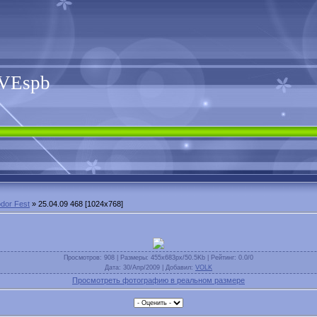
VEspb
dor Fest
» 25.04.09 468 [1024x768]
Просмотров
: 908 |
Размеры
: 455x683px/50.5Kb |
Рейтинг
: 0.0/0
Дата
: 30/Апр/2009 |
Добавил
:
VOLK
Просмотреть фотографию в реальном размере