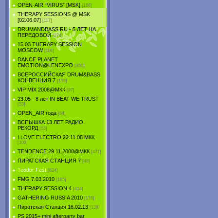
OPEN-AIR “VIRUS” [MSK]
[168]
THERAPY SESSIONS @ MSK
[02.06.07]
[117]
DRUMANDBASS.RU - 5 ЛЕТ НА
ПЕРЕДОВОЙ
[274]
15.03 THERAPY SESSION
MOSCOW
[116]
DANCE PLANET
EMOTION@LENEXPO
[350]
ВСЕРОССИЙСКАЯ DRUM&BASS
КОНВЕНЦИЯ 7
[159]
VIP MIX 2008@МКК
[97]
23.05 - 8 лет IN BEAT WE TRUST
[53]
OPEN_AIR года
[84]
ВСПЫШКА 13 ЛЕТ РАДИО
РЕКОРД
[53]
I LOVE ELECTRO 22.11.08 МКК
[103]
TENDЕNCE 29.11.2008@МКК
[477]
ПИРАТСКАЯ СТАНЦИЯ 7
[46]
Teodor Fest
[624]
FMG 7.03.2010
[185]
THERAPY SESSION 4
[414]
GATHERING RUSSIA 2010
[176]
Пиратская Станция 16.02.13
[138]
PS 2015+ mini afterparty bar