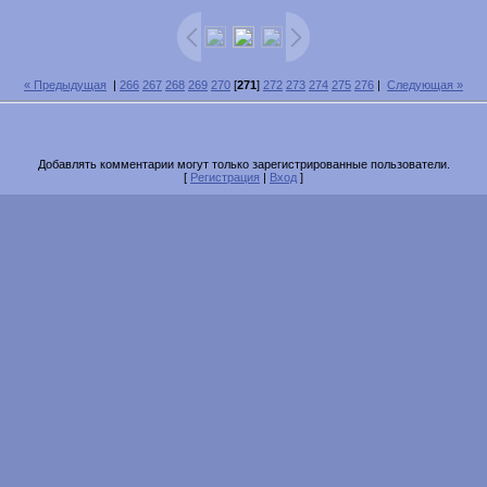
« Предыдущая
|
266
267
268
269
270
[
271
]
272
273
274
275
276
|
Следующая »
Добавлять комментарии могут только зарегистрированные пользователи.
[
Регистрация
|
Вход
]