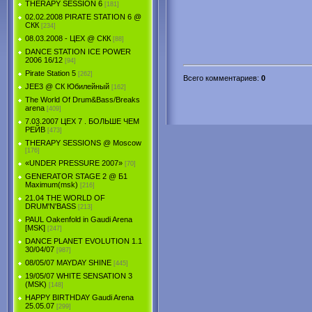
THERAPY SESSION 6
[181]
02.02.2008 PIRATE STATION 6 @
СКК
[234]
08.03.2008 - ЦЕХ @ СКК
[88]
DANCE STATION ICE POWER
2006 16/12
[94]
Pirate Station 5
[262]
Всего комментариев
:
0
JEE3 @ СК Юбилейный
[162]
The World Of Drum&Bass/Breaks
arena
[409]
7.03.2007 ЦЕХ 7 . БОЛЬШЕ ЧЕМ
РЕЙВ
[473]
THERAPY SESSIONS @ Moscow
[176]
«UNDER PRESSURE 2007»
[70]
GENERATOR STAGE 2 @ Б1
Maximum(msk)
[216]
21.04 THE WORLD OF
DRUM'N'BASS
[213]
PAUL Oakenfold in Gaudi Arena
[MSK]
[247]
DANCE PLANET EVOLUTION 1.1
30/04/07
[987]
08/05/07 MAYDAY SHINE
[445]
19/05/07 WHITE SENSATION 3
(MSK)
[148]
HAPPY BIRTHDAY Gaudi Arena
25.05.07
[299]