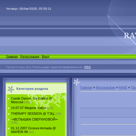
Четверг, 06/Авг/2026, 05:50:11
RA
Главная
|
Регистрация
|
Вход
Приветствую Вас
Гость,надо зарегистрироваться
|
RSS
Главная
»
Фотоальбом
»
RAVE
»
Teo
Категории раздела
Castle Dance. Ice Еdition @
Moscow
[463]
14.07.07 Медное озеро
[126]
THERAPY SESSION @ ТЭЦ
[250]
-=ВСПЫШКА СВЕРХНОВОЙ=-
[128]
01.12.2007 Groove Armada @
МАНЕЖ КК
[82]