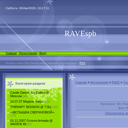
Суббота, 08/Авг/2026, 19:17:11
RAVEspb
Главная
|
Регистрация
|
Вход
Приветствую Вас
Гость,надо зарегистрироваться
|
RSS
Главная
»
Фотоальбом
»
RAVE
»
Teo
Категории раздела
Castle Dance. Ice Еdition @
Moscow
[463]
14.07.07 Медное озеро
[126]
Просмотров
: 841 |
Раз
THERAPY SESSION @ ТЭЦ
[250]
Дата
: 3
-=ВСПЫШКА СВЕРХНОВОЙ=-
Просмотреть ф
[128]
01.12.2007 Groove Armada @
МАНЕЖ КК
[82]