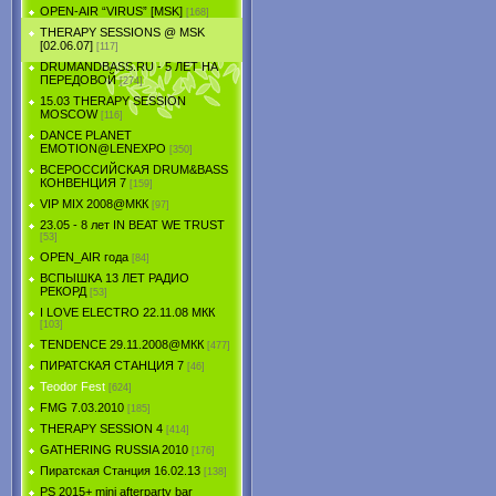
OPEN-AIR “VIRUS” [MSK]
[168]
THERAPY SESSIONS @ MSK
[02.06.07]
[117]
DRUMANDBASS.RU - 5 ЛЕТ НА
ПЕРЕДОВОЙ
[274]
15.03 THERAPY SESSION
MOSCOW
[116]
DANCE PLANET
EMOTION@LENEXPO
[350]
ВСЕРОССИЙСКАЯ DRUM&BASS
КОНВЕНЦИЯ 7
[159]
VIP MIX 2008@МКК
[97]
23.05 - 8 лет IN BEAT WE TRUST
[53]
OPEN_AIR года
[84]
ВСПЫШКА 13 ЛЕТ РАДИО
РЕКОРД
[53]
I LOVE ELECTRO 22.11.08 МКК
[103]
TENDЕNCE 29.11.2008@МКК
[477]
ПИРАТСКАЯ СТАНЦИЯ 7
[46]
Teodor Fest
[624]
FMG 7.03.2010
[185]
THERAPY SESSION 4
[414]
GATHERING RUSSIA 2010
[176]
Пиратская Станция 16.02.13
[138]
PS 2015+ mini afterparty bar