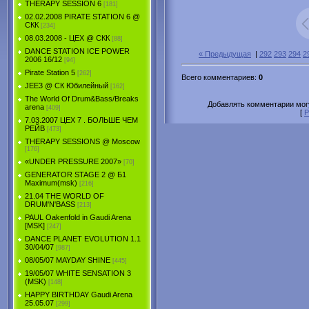
THERAPY SESSION 6
[181]
02.02.2008 PIRATE STATION 6 @
СКК
[234]
08.03.2008 - ЦЕХ @ СКК
[88]
DANCE STATION ICE POWER
« Предыдущая
|
292
293
294
2
2006 16/12
[94]
Pirate Station 5
[262]
Всего комментариев
:
0
JEE3 @ СК Юбилейный
[162]
The World Of Drum&Bass/Breaks
Добавлять комментарии могу
arena
[409]
[
Р
7.03.2007 ЦЕХ 7 . БОЛЬШЕ ЧЕМ
РЕЙВ
[473]
THERAPY SESSIONS @ Moscow
[176]
«UNDER PRESSURE 2007»
[70]
GENERATOR STAGE 2 @ Б1
Maximum(msk)
[216]
21.04 THE WORLD OF
DRUM'N'BASS
[213]
PAUL Oakenfold in Gaudi Arena
[MSK]
[247]
DANCE PLANET EVOLUTION 1.1
30/04/07
[987]
08/05/07 MAYDAY SHINE
[445]
19/05/07 WHITE SENSATION 3
(MSK)
[148]
HAPPY BIRTHDAY Gaudi Arena
25.05.07
[299]