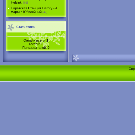
Helsinki
[61]
Пиратская Станция History • 4
марта • Юбилейный
[42]
Статистика
Онлайн всего:
1
Гостей:
1
Пользователей:
0
Cop