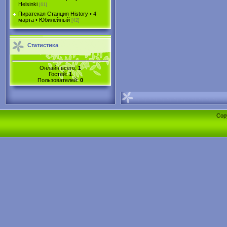
Helsinki
[61]
Пиратская Станция History • 4
марта • Юбилейный
[42]
Статистика
Онлайн всего:
1
Гостей:
1
Пользователей:
0
Cop