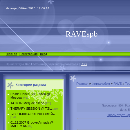
Четверг, 06/Авг/2026, 17:06:14
RAVEspb
Главная
|
Регистрация
|
Вход
Приветствую Вас
Гость,надо зарегистрироваться
|
RSS
Главная
»
Фотоальбом
»
RAVE
»
Teo
Категории раздела
Castle Dance. Ice Еdition @
Moscow
[463]
14.07.07 Медное озеро
[126]
Просмотров
: 826 |
Раз
THERAPY SESSION @ ТЭЦ
[250]
Дата
: 3
-=ВСПЫШКА СВЕРХНОВОЙ=-
Просмотреть ф
[128]
01.12.2007 Groove Armada @
МАНЕЖ КК
[82]