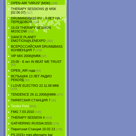
OPEN-AIR “VIRUS” [MSK]
[168]
THERAPY SESSIONS @ MSK
[02.06.07]
[117]
DRUMANDBASS.RU - 5 ЛЕТ НА
ПЕРЕДОВОЙ
[274]
15.03 THERAPY SESSION
MOSCOW
[116]
DANCE PLANET
EMOTION@LENEXPO
[350]
ВСЕРОССИЙСКАЯ DRUM&BASS
КОНВЕНЦИЯ 7
[159]
VIP MIX 2008@МКК
[97]
23.05 - 8 лет IN BEAT WE TRUST
[53]
OPEN_AIR года
[84]
ВСПЫШКА 13 ЛЕТ РАДИО
РЕКОРД
[53]
I LOVE ELECTRO 22.11.08 МКК
[103]
TENDЕNCE 29.11.2008@МКК
[477]
ПИРАТСКАЯ СТАНЦИЯ 7
[46]
Teodor Fest
[624]
FMG 7.03.2010
[185]
THERAPY SESSION 4
[414]
GATHERING RUSSIA 2010
[176]
Пиратская Станция 16.02.13
[138]
PS 2015+ mini afterparty bar