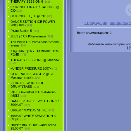
THERAPY SESSION 6
[181]
02.02.2008 PIRATE STATION 6 @
СКК
[234]
08.03.2008 - ЦЕХ @ СКК
[88]
DANCE STATION ICE POWER
« Предыдущая
|
301
302
303
3
2006 16/12
[94]
Pirate Station 5
[262]
Всего комментариев
:
0
JEE3 @ СК Юбилейный
[162]
The World Of Drum&Bass/Breaks
Добавлять комментарии могу
arena
[409]
[
Р
7.03.2007 ЦЕХ 7 . БОЛЬШЕ ЧЕМ
РЕЙВ
[473]
THERAPY SESSIONS @ Moscow
[176]
«UNDER PRESSURE 2007»
[70]
GENERATOR STAGE 2 @ Б1
Maximum(msk)
[216]
21.04 THE WORLD OF
DRUM'N'BASS
[213]
PAUL Oakenfold in Gaudi Arena
[MSK]
[247]
DANCE PLANET EVOLUTION 1.1
30/04/07
[987]
08/05/07 MAYDAY SHINE
[445]
19/05/07 WHITE SENSATION 3
(MSK)
[148]
HAPPY BIRTHDAY Gaudi Arena
25.05.07
[299]