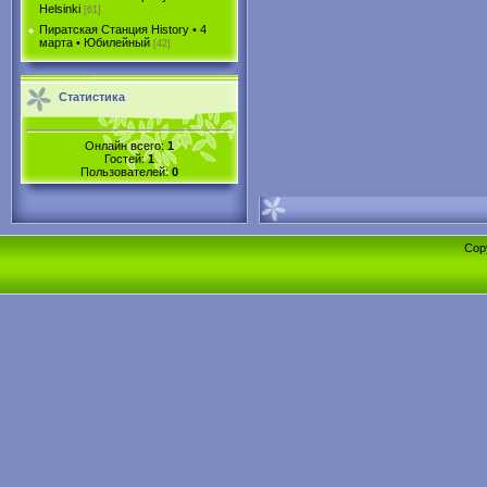
Helsinki
[61]
Пиратская Станция History • 4
марта • Юбилейный
[42]
Статистика
Онлайн всего:
1
Гостей:
1
Пользователей:
0
Cop