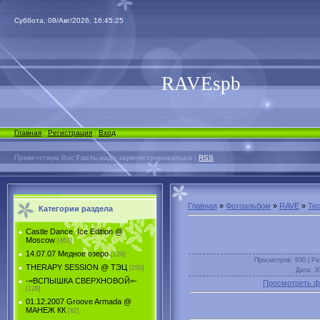
Суббота, 08/Авг/2026, 16:45:25
RAVEspb
Главная
|
Регистрация
|
Вход
Приветствую Вас
Гость,надо зарегистрироваться
|
RSS
Главная
»
Фотоальбом
»
RAVE
»
Teo
Категории раздела
Castle Dance. Ice Еdition @
Moscow
[463]
14.07.07 Медное озеро
[126]
Просмотров
: 930 |
Ра
THERAPY SESSION @ ТЭЦ
[250]
Дата
: 3
-=ВСПЫШКА СВЕРХНОВОЙ=-
Просмотреть ф
[128]
01.12.2007 Groove Armada @
МАНЕЖ КК
[82]