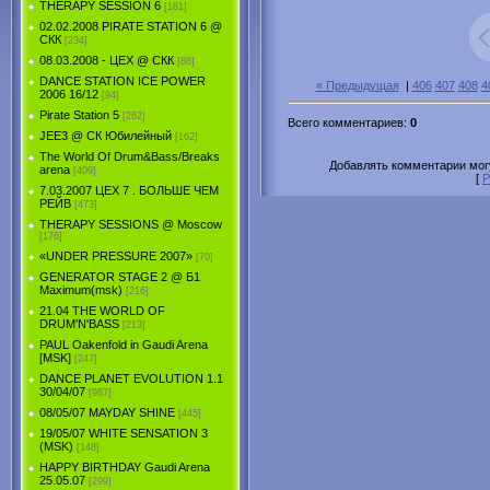
THERAPY SESSION 6
[181]
02.02.2008 PIRATE STATION 6 @
СКК
[234]
08.03.2008 - ЦЕХ @ СКК
[88]
DANCE STATION ICE POWER
« Предыдущая
|
406
407
408
4
2006 16/12
[94]
Pirate Station 5
[262]
Всего комментариев
:
0
JEE3 @ СК Юбилейный
[162]
The World Of Drum&Bass/Breaks
Добавлять комментарии могу
arena
[409]
[
Р
7.03.2007 ЦЕХ 7 . БОЛЬШЕ ЧЕМ
РЕЙВ
[473]
THERAPY SESSIONS @ Moscow
[176]
«UNDER PRESSURE 2007»
[70]
GENERATOR STAGE 2 @ Б1
Maximum(msk)
[216]
21.04 THE WORLD OF
DRUM'N'BASS
[213]
PAUL Oakenfold in Gaudi Arena
[MSK]
[247]
DANCE PLANET EVOLUTION 1.1
30/04/07
[987]
08/05/07 MAYDAY SHINE
[445]
19/05/07 WHITE SENSATION 3
(MSK)
[148]
HAPPY BIRTHDAY Gaudi Arena
25.05.07
[299]