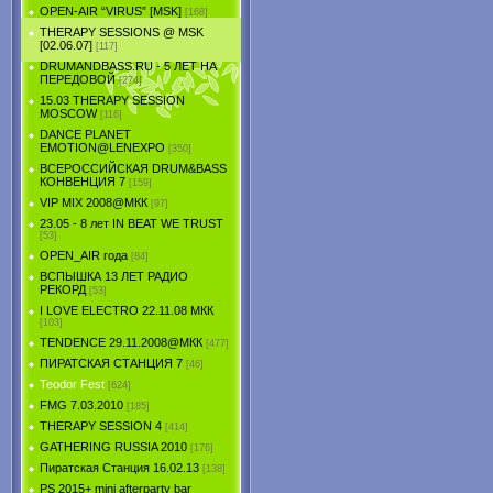
OPEN-AIR “VIRUS” [MSK]
[168]
THERAPY SESSIONS @ MSK
[02.06.07]
[117]
DRUMANDBASS.RU - 5 ЛЕТ НА
ПЕРЕДОВОЙ
[274]
15.03 THERAPY SESSION
MOSCOW
[116]
DANCE PLANET
EMOTION@LENEXPO
[350]
ВСЕРОССИЙСКАЯ DRUM&BASS
КОНВЕНЦИЯ 7
[159]
VIP MIX 2008@МКК
[97]
23.05 - 8 лет IN BEAT WE TRUST
[53]
OPEN_AIR года
[84]
ВСПЫШКА 13 ЛЕТ РАДИО
РЕКОРД
[53]
I LOVE ELECTRO 22.11.08 МКК
[103]
TENDЕNCE 29.11.2008@МКК
[477]
ПИРАТСКАЯ СТАНЦИЯ 7
[46]
Teodor Fest
[624]
FMG 7.03.2010
[185]
THERAPY SESSION 4
[414]
GATHERING RUSSIA 2010
[176]
Пиратская Станция 16.02.13
[138]
PS 2015+ mini afterparty bar