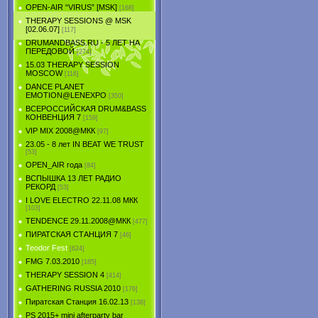
OPEN-AIR “VIRUS” [MSK]
[168]
THERAPY SESSIONS @ MSK
[02.06.07]
[117]
DRUMANDBASS.RU - 5 ЛЕТ НА
ПЕРЕДОВОЙ
[274]
15.03 THERAPY SESSION
MOSCOW
[116]
DANCE PLANET
EMOTION@LENEXPO
[350]
ВСЕРОССИЙСКАЯ DRUM&BASS
КОНВЕНЦИЯ 7
[159]
VIP MIX 2008@МКК
[97]
23.05 - 8 лет IN BEAT WE TRUST
[53]
OPEN_AIR года
[84]
ВСПЫШКА 13 ЛЕТ РАДИО
РЕКОРД
[53]
I LOVE ELECTRO 22.11.08 МКК
[103]
TENDЕNCE 29.11.2008@МКК
[477]
ПИРАТСКАЯ СТАНЦИЯ 7
[46]
Teodor Fest
[624]
FMG 7.03.2010
[185]
THERAPY SESSION 4
[414]
GATHERING RUSSIA 2010
[176]
Пиратская Станция 16.02.13
[138]
PS 2015+ mini afterparty bar