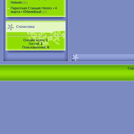
Helsinki
[61]
Пиратская Станция History • 4
марта • Юбилейный
[42]
Статистика
Онлайн всего:
1
Гостей:
1
Пользователей:
0
Cop