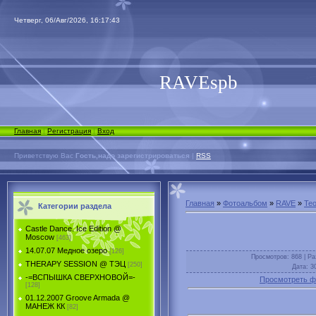
Четверг, 06/Авг/2026, 16:17:43
RAVEspb
Главная
|
Регистрация
|
Вход
Приветствую Вас
Гость,надо зарегистрироваться
|
RSS
Главная
»
Фотоальбом
»
RAVE
»
Teo
Категории раздела
Castle Dance. Ice Еdition @
Moscow
[463]
14.07.07 Медное озеро
[126]
Просмотров
: 868 |
Ра
THERAPY SESSION @ ТЭЦ
[250]
Дата
: 3
-=ВСПЫШКА СВЕРХНОВОЙ=-
Просмотреть ф
[128]
01.12.2007 Groove Armada @
МАНЕЖ КК
[82]