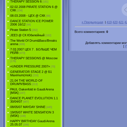
THERAPY SESSION 6
[181]
02.02.2008 PIRATE STATION 6 @
СКК
[234]
08.03.2008 - ЦЕХ @ СКК
[88]
DANCE STATION ICE POWER
« Предыдущая
|
419
420
421
4
2006 16/12
[94]
Pirate Station 5
[262]
Всего комментариев
:
0
JEE3 @ СК Юбилейный
[162]
The World Of Drum&Bass/Breaks
Добавлять комментарии могу
arena
[409]
[
Р
7.03.2007 ЦЕХ 7 . БОЛЬШЕ ЧЕМ
РЕЙВ
[473]
THERAPY SESSIONS @ Moscow
[176]
«UNDER PRESSURE 2007»
[70]
GENERATOR STAGE 2 @ Б1
Maximum(msk)
[216]
21.04 THE WORLD OF
DRUM'N'BASS
[213]
PAUL Oakenfold in Gaudi Arena
[MSK]
[247]
DANCE PLANET EVOLUTION 1.1
30/04/07
[987]
08/05/07 MAYDAY SHINE
[445]
19/05/07 WHITE SENSATION 3
(MSK)
[148]
HAPPY BIRTHDAY Gaudi Arena
25.05.07
[299]