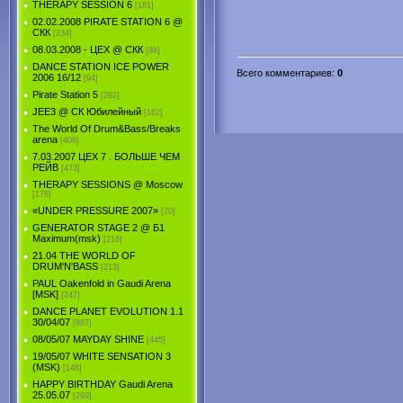
THERAPY SESSION 6
[181]
02.02.2008 PIRATE STATION 6 @
СКК
[234]
08.03.2008 - ЦЕХ @ СКК
[88]
DANCE STATION ICE POWER
Всего комментариев
:
0
2006 16/12
[94]
Pirate Station 5
[262]
JEE3 @ СК Юбилейный
[162]
The World Of Drum&Bass/Breaks
arena
[409]
7.03.2007 ЦЕХ 7 . БОЛЬШЕ ЧЕМ
РЕЙВ
[473]
THERAPY SESSIONS @ Moscow
[176]
«UNDER PRESSURE 2007»
[70]
GENERATOR STAGE 2 @ Б1
Maximum(msk)
[216]
21.04 THE WORLD OF
DRUM'N'BASS
[213]
PAUL Oakenfold in Gaudi Arena
[MSK]
[247]
DANCE PLANET EVOLUTION 1.1
30/04/07
[987]
08/05/07 MAYDAY SHINE
[445]
19/05/07 WHITE SENSATION 3
(MSK)
[148]
HAPPY BIRTHDAY Gaudi Arena
25.05.07
[299]