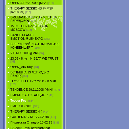
OPEN-AIR “VIRUS” [MSK]
[168]
THERAPY SESSIONS @ MSK
[02.06.07]
[117]
DRUMANDBASS.RU - 5 ЛЕТ НА
ПЕРЕДОВОЙ
[274]
15.03 THERAPY SESSION
MOSCOW
[116]
DANCE PLANET
EMOTION@LENEXPO
[350]
ВСЕРОССИЙСКАЯ DRUM&BASS
КОНВЕНЦИЯ 7
[159]
VIP MIX 2008@МКК
[97]
23.05 - 8 лет IN BEAT WE TRUST
[53]
OPEN_AIR года
[84]
ВСПЫШКА 13 ЛЕТ РАДИО
РЕКОРД
[53]
I LOVE ELECTRO 22.11.08 МКК
[103]
TENDЕNCE 29.11.2008@МКК
[477]
ПИРАТСКАЯ СТАНЦИЯ 7
[46]
Teodor Fest
[624]
FMG 7.03.2010
[185]
THERAPY SESSION 4
[414]
GATHERING RUSSIA 2010
[176]
Пиратская Станция 16.02.13
[138]
PS 2015+ mini afterparty bar