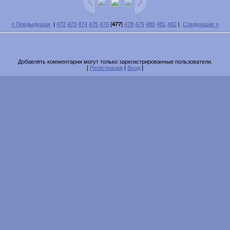
« Предыдущая
|
472
473
474
475
476
[
477
]
478
479
480
481
482
|
Следующая »
Добавлять комментарии могут только зарегистрированные пользователи.
[
Регистрация
|
Вход
]