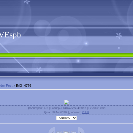
VEspb
dor Fest
» IMG_4776
Просмотров
: 778 |
Размеры
: 648x432px/49.0Kb |
Рейтинг
: 0.0/0
Дата
: 30/Апр/2009 |
Добавил
:
VOLK