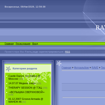
Воскресенье, 09/Авг/2026, 12:59:38
RA
Главная
|
Регистрация
|
Вход
Приветствую Вас
Гость,надо зарегистрироваться
|
RSS
Главная
»
Фотоальбом
»
RAVE
»
Teo
Категории раздела
Castle Dance. Ice Еdition @
Moscow
[463]
14.07.07 Медное озеро
[126]
THERAPY SESSION @ ТЭЦ
[250]
-=ВСПЫШКА СВЕРХНОВОЙ=-
[128]
01.12.2007 Groove Armada @
МАНЕЖ КК
[82]