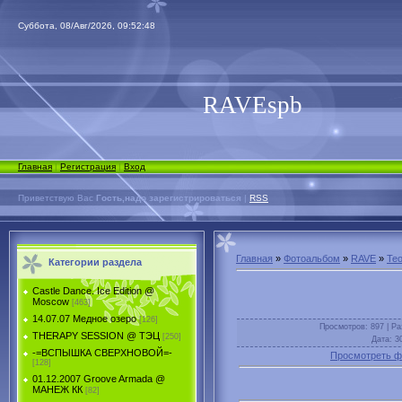
Суббота, 08/Авг/2026, 09:52:48
RAVEspb
Главная
|
Регистрация
|
Вход
Приветствую Вас
Гость,надо зарегистрироваться
|
RSS
Главная
»
Фотоальбом
»
RAVE
»
Teo
Категории раздела
Castle Dance. Ice Еdition @
Moscow
[463]
14.07.07 Медное озеро
[126]
Просмотров
: 897 |
Ра
THERAPY SESSION @ ТЭЦ
[250]
Дата
: 3
-=ВСПЫШКА СВЕРХНОВОЙ=-
Просмотреть ф
[128]
01.12.2007 Groove Armada @
МАНЕЖ КК
[82]