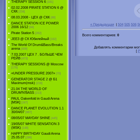
THERAPY SESSION 6
[181]
02.02.2008 PIRATE STATION 6 @
СКК
[234]
08.03.2008 - ЦЕХ @ СКК
[88]
DANCE STATION ICE POWER
« Предыдущая
|
504
505
506
5
2006 16/12
[94]
Pirate Station 5
[262]
Всего комментариев
:
0
JEE3 @ СК Юбилейный
[162]
The World Of Drum&Bass/Breaks
Добавлять комментарии могу
arena
[409]
[
Р
7.03.2007 ЦЕХ 7 . БОЛЬШЕ ЧЕМ
РЕЙВ
[473]
THERAPY SESSIONS @ Moscow
[176]
«UNDER PRESSURE 2007»
[70]
GENERATOR STAGE 2 @ Б1
Maximum(msk)
[216]
21.04 THE WORLD OF
DRUM'N'BASS
[213]
PAUL Oakenfold in Gaudi Arena
[MSK]
[247]
DANCE PLANET EVOLUTION 1.1
30/04/07
[987]
08/05/07 MAYDAY SHINE
[445]
19/05/07 WHITE SENSATION 3
(MSK)
[148]
HAPPY BIRTHDAY Gaudi Arena
25.05.07
[299]