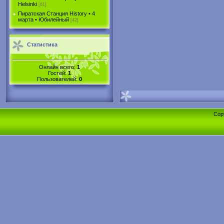
Helsinki
[61]
Пиратская Станция History • 4
марта • Юбилейный
[42]
Статистика
Онлайн всего:
1
Гостей:
1
Пользователей:
0
Cop