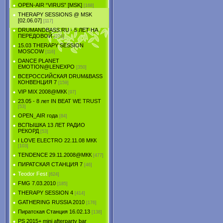
OPEN-AIR “VIRUS” [MSK]
[168]
THERAPY SESSIONS @ MSK
[02.06.07]
[117]
DRUMANDBASS.RU - 5 ЛЕТ НА
ПЕРЕДОВОЙ
[274]
15.03 THERAPY SESSION
MOSCOW
[116]
DANCE PLANET
EMOTION@LENEXPO
[350]
ВСЕРОССИЙСКАЯ DRUM&BASS
КОНВЕНЦИЯ 7
[159]
VIP MIX 2008@МКК
[97]
23.05 - 8 лет IN BEAT WE TRUST
[53]
OPEN_AIR года
[84]
ВСПЫШКА 13 ЛЕТ РАДИО
РЕКОРД
[53]
I LOVE ELECTRO 22.11.08 МКК
[103]
TENDЕNCE 29.11.2008@МКК
[477]
ПИРАТСКАЯ СТАНЦИЯ 7
[46]
Teodor Fest
[624]
FMG 7.03.2010
[185]
THERAPY SESSION 4
[414]
GATHERING RUSSIA 2010
[176]
Пиратская Станция 16.02.13
[138]
PS 2015+ mini afterparty bar