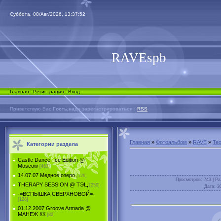
Суббота, 08/Авг/2026, 13:37:52
RAVEspb
Главная
|
Регистрация
|
Вход
Приветствую Вас
Гость,надо зарегистрироваться
|
RSS
Главная
»
Фотоальбом
»
RAVE
»
Teo
Категории раздела
Castle Dance. Ice Еdition @
Moscow
[463]
14.07.07 Медное озеро
[126]
Просмотров
: 743 |
Ра
THERAPY SESSION @ ТЭЦ
[250]
Дата
: 3
-=ВСПЫШКА СВЕРХНОВОЙ=-
[128]
01.12.2007 Groove Armada @
МАНЕЖ КК
[82]