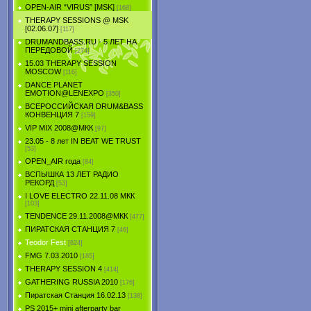
OPEN-AIR “VIRUS” [MSK]
[168]
THERAPY SESSIONS @ MSK
[02.06.07]
[117]
DRUMANDBASS.RU - 5 ЛЕТ НА
ПЕРЕДОВОЙ
[274]
15.03 THERAPY SESSION
MOSCOW
[116]
DANCE PLANET
EMOTION@LENEXPO
[350]
ВСЕРОССИЙСКАЯ DRUM&BASS
КОНВЕНЦИЯ 7
[159]
VIP MIX 2008@МКК
[97]
23.05 - 8 лет IN BEAT WE TRUST
[53]
OPEN_AIR года
[84]
ВСПЫШКА 13 ЛЕТ РАДИО
РЕКОРД
[53]
I LOVE ELECTRO 22.11.08 МКК
[103]
TENDЕNCE 29.11.2008@МКК
[477]
ПИРАТСКАЯ СТАНЦИЯ 7
[46]
Teodor Fest
[624]
FMG 7.03.2010
[185]
THERAPY SESSION 4
[414]
GATHERING RUSSIA 2010
[176]
Пиратская Станция 16.02.13
[138]
PS 2015+ mini afterparty bar