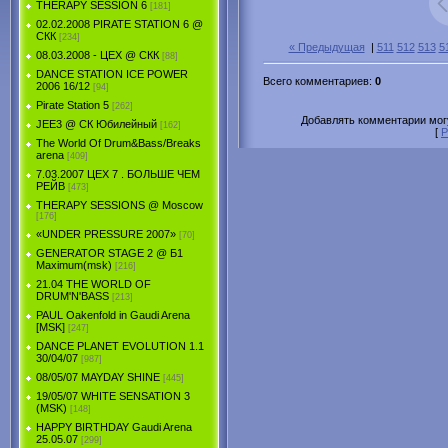
THERAPY SESSION 6
[181]
02.02.2008 PIRATE STATION 6 @
СКК
[234]
« Предыдущая
|
511
512
513
5
08.03.2008 - ЦЕХ @ СКК
[88]
DANCE STATION ICE POWER
Всего комментариев
:
0
2006 16/12
[94]
Pirate Station 5
[262]
Добавлять комментарии могу
JEE3 @ СК Юбилейный
[162]
[
Р
The World Of Drum&Bass/Breaks
arena
[409]
7.03.2007 ЦЕХ 7 . БОЛЬШЕ ЧЕМ
РЕЙВ
[473]
THERAPY SESSIONS @ Moscow
[176]
«UNDER PRESSURE 2007»
[70]
GENERATOR STAGE 2 @ Б1
Maximum(msk)
[216]
21.04 THE WORLD OF
DRUM'N'BASS
[213]
PAUL Oakenfold in Gaudi Arena
[MSK]
[247]
DANCE PLANET EVOLUTION 1.1
30/04/07
[987]
08/05/07 MAYDAY SHINE
[445]
19/05/07 WHITE SENSATION 3
(MSK)
[148]
HAPPY BIRTHDAY Gaudi Arena
25.05.07
[299]