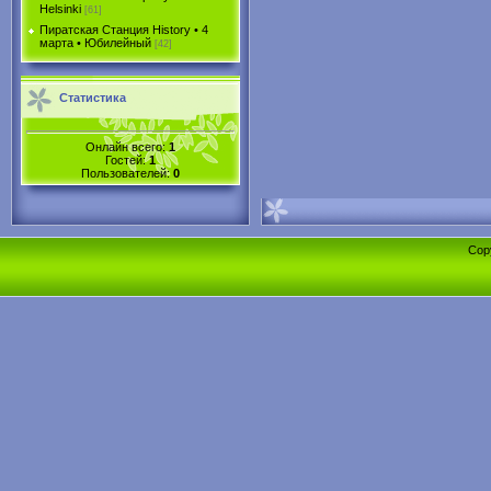
Helsinki
[61]
Пиратская Станция History • 4
марта • Юбилейный
[42]
Статистика
Онлайн всего:
1
Гостей:
1
Пользователей:
0
Cop