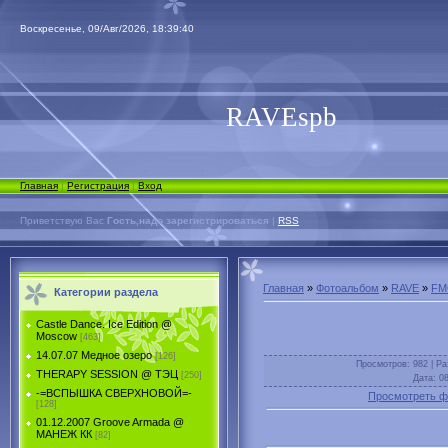
Воскресенье, 09/Авг/2026, 18:39:40
RAVEspb
Главная
|
Регистрация
|
Вход
Приветствую Вас
Гость,надо зарегистрироваться
|
RSS
Главная
»
Фотоальбом
»
RAVE
»
FM
Категории раздела
Castle Dance. Ice Еdition @
Moscow
[463]
14.07.07 Медное озеро
[126]
Просмотров
: 982 |
Ра
THERAPY SESSION @ ТЭЦ
[250]
Дата
: 0
-=ВСПЫШКА СВЕРХНОВОЙ=-
Просмотреть ф
[128]
01.12.2007 Groove Armada @
МАНЕЖ КК
[82]