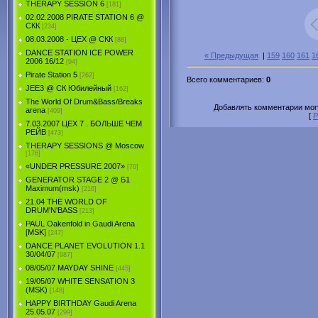
THERAPY SESSION 6
[181]
02.02.2008 PIRATE STATION 6 @
СКК
[234]
08.03.2008 - ЦЕХ @ СКК
[88]
DANCE STATION ICE POWER
« Предыдущая
|
159
160
161
1
2006 16/12
[94]
Pirate Station 5
[262]
Всего комментариев
:
0
JEE3 @ СК Юбилейный
[162]
The World Of Drum&Bass/Breaks
Добавлять комментарии могу
arena
[409]
[
Р
7.03.2007 ЦЕХ 7 . БОЛЬШЕ ЧЕМ
РЕЙВ
[473]
THERAPY SESSIONS @ Moscow
[176]
«UNDER PRESSURE 2007»
[70]
GENERATOR STAGE 2 @ Б1
Maximum(msk)
[216]
21.04 THE WORLD OF
DRUM'N'BASS
[213]
PAUL Oakenfold in Gaudi Arena
[MSK]
[247]
DANCE PLANET EVOLUTION 1.1
30/04/07
[987]
08/05/07 MAYDAY SHINE
[445]
19/05/07 WHITE SENSATION 3
(MSK)
[148]
HAPPY BIRTHDAY Gaudi Arena
25.05.07
[299]