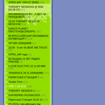
OPEN-AIR “VIRUS” [MSK]
[168]
THERAPY SESSIONS @ MSK
[02.06.07]
[117]
DRUMANDBASS.RU - 5 ЛЕТ НА
ПЕРЕДОВОЙ
[274]
15.03 THERAPY SESSION
MOSCOW
[116]
DANCE PLANET
EMOTION@LENEXPO
[350]
ВСЕРОССИЙСКАЯ DRUM&BASS
КОНВЕНЦИЯ 7
[159]
VIP MIX 2008@МКК
[97]
23.05 - 8 лет IN BEAT WE TRUST
[53]
OPEN_AIR года
[84]
ВСПЫШКА 13 ЛЕТ РАДИО
РЕКОРД
[53]
I LOVE ELECTRO 22.11.08 МКК
[103]
TENDЕNCE 29.11.2008@МКК
[477]
ПИРАТСКАЯ СТАНЦИЯ 7
[46]
Teodor Fest
[624]
FMG 7.03.2010
[185]
THERAPY SESSION 4
[414]
GATHERING RUSSIA 2010
[176]
Пиратская Станция 16.02.13
[138]
PS 2015+ mini afterparty bar