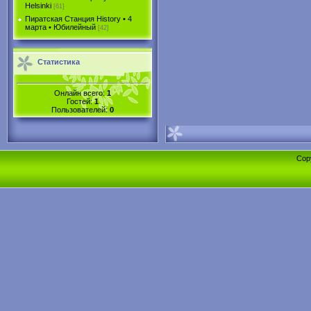
Helsinki
[61]
Пиратская Станция History • 4
марта • Юбилейный
[42]
Статистика
Онлайн всего:
1
Гостей:
1
Пользователей:
0
Cop