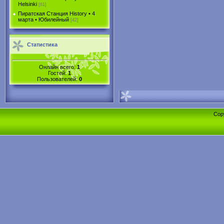
Helsinki
[61]
Пиратская Станция History • 4
марта • Юбилейный
[42]
Статистика
Онлайн всего:
1
Гостей:
1
Пользователей:
0
Cop