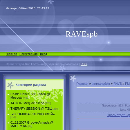
Четверг, 06/Авг/2026, 23:43:17
RAVEspb
Главная
|
Регистрация
|
Вход
Приветствую Вас
Гость,надо зарегистрироваться
|
RSS
Главная
»
Фотоальбом
»
RAVE
»
FM
Категории раздела
Castle Dance. Ice Еdition @
Moscow
[463]
14.07.07 Медное озеро
[126]
Просмотров
: 823 |
Раз
THERAPY SESSION @ ТЭЦ
[250]
Дата
: 0
-=ВСПЫШКА СВЕРХНОВОЙ=-
Просмотреть ф
[128]
01.12.2007 Groove Armada @
МАНЕЖ КК
[82]