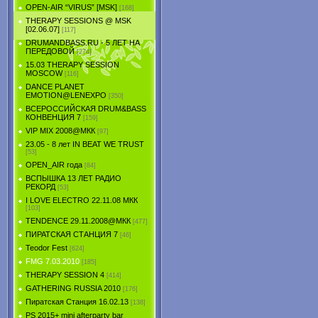
OPEN-AIR “VIRUS” [MSK]
[168]
THERAPY SESSIONS @ MSK
[02.06.07]
[117]
DRUMANDBASS.RU - 5 ЛЕТ НА
ПЕРЕДОВОЙ
[274]
15.03 THERAPY SESSION
MOSCOW
[116]
DANCE PLANET
EMOTION@LENEXPO
[350]
ВСЕРОССИЙСКАЯ DRUM&BASS
КОНВЕНЦИЯ 7
[159]
VIP MIX 2008@МКК
[97]
23.05 - 8 лет IN BEAT WE TRUST
[53]
OPEN_AIR года
[84]
ВСПЫШКА 13 ЛЕТ РАДИО
РЕКОРД
[53]
I LOVE ELECTRO 22.11.08 МКК
[103]
TENDЕNCE 29.11.2008@МКК
[477]
ПИРАТСКАЯ СТАНЦИЯ 7
[46]
Teodor Fest
[624]
FMG 7.03.2010
[185]
THERAPY SESSION 4
[414]
GATHERING RUSSIA 2010
[176]
Пиратская Станция 16.02.13
[138]
PS 2015+ mini afterparty bar