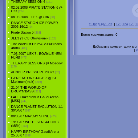
THERAPY SESSION 6
[181]
02.02.2008 PIRATE STATION 6 @
СКК
[234]
08.03.2008 - ЦЕХ @ СКК
[88]
DANCE STATION ICE POWER
« Предыдущая
|
123
124
125
1
2006 16/12
[94]
Pirate Station 5
[262]
Всего комментариев
:
0
JEE3 @ СК Юбилейный
[162]
The World Of Drum&Bass/Breaks
Добавлять комментарии могу
arena
[409]
[
Р
7.03.2007 ЦЕХ 7 . БОЛЬШЕ ЧЕМ
РЕЙВ
[473]
THERAPY SESSIONS @ Moscow
[176]
«UNDER PRESSURE 2007»
[70]
GENERATOR STAGE 2 @ Б1
Maximum(msk)
[216]
21.04 THE WORLD OF
DRUM'N'BASS
[213]
PAUL Oakenfold in Gaudi Arena
[MSK]
[247]
DANCE PLANET EVOLUTION 1.1
30/04/07
[987]
08/05/07 MAYDAY SHINE
[445]
19/05/07 WHITE SENSATION 3
(MSK)
[148]
HAPPY BIRTHDAY Gaudi Arena
25.05.07
[299]