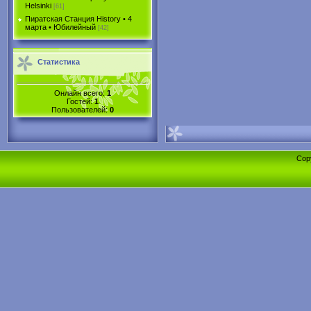
Helsinki
[61]
Пиратская Станция History • 4
марта • Юбилейный
[42]
Статистика
Онлайн всего:
1
Гостей:
1
Пользователей:
0
Cop