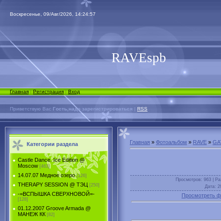
Воскресенье, 09/Авг/2026, 14:24:57
RAVEspb
Главная
|
Регистрация
|
Вход
Приветствую Вас
Гость,надо зарегистрироваться
|
RSS
Главная
»
Фотоальбом
»
RAVE
»
GA
Категории раздела
Castle Dance. Ice Еdition @
Moscow
[463]
14.07.07 Медное озеро
[126]
Просмотров
: 963 |
Ра
THERAPY SESSION @ ТЭЦ
[250]
Дата
: 2
-=ВСПЫШКА СВЕРХНОВОЙ=-
Просмотреть ф
[128]
01.12.2007 Groove Armada @
МАНЕЖ КК
[82]