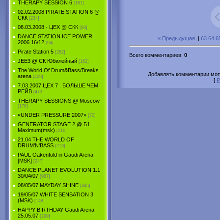
THERAPY SESSION 6
[181]
02.02.2008 PIRATE STATION 6 @
СКК
[234]
08.03.2008 - ЦЕХ @ СКК
[88]
DANCE STATION ICE POWER
« Предыдущая
|
63
64
6
2006 16/12
[94]
Pirate Station 5
[262]
Всего комментариев
:
0
JEE3 @ СК Юбилейный
[162]
The World Of Drum&Bass/Breaks
Добавлять комментарии могу
arena
[409]
[
Р
7.03.2007 ЦЕХ 7 . БОЛЬШЕ ЧЕМ
РЕЙВ
[473]
THERAPY SESSIONS @ Moscow
[176]
«UNDER PRESSURE 2007»
[70]
GENERATOR STAGE 2 @ Б1
Maximum(msk)
[216]
21.04 THE WORLD OF
DRUM'N'BASS
[213]
PAUL Oakenfold in Gaudi Arena
[MSK]
[247]
DANCE PLANET EVOLUTION 1.1
30/04/07
[987]
08/05/07 MAYDAY SHINE
[445]
19/05/07 WHITE SENSATION 3
(MSK)
[148]
HAPPY BIRTHDAY Gaudi Arena
25.05.07
[299]