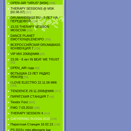
OPEN-AIR “VIRUS” [MSK]
[168]
THERAPY SESSIONS @ MSK
[02.06.07]
[117]
DRUMANDBASS.RU - 5 ЛЕТ НА
ПЕРЕДОВОЙ
[274]
15.03 THERAPY SESSION
MOSCOW
[116]
DANCE PLANET
EMOTION@LENEXPO
[350]
ВСЕРОССИЙСКАЯ DRUM&BASS
КОНВЕНЦИЯ 7
[159]
VIP MIX 2008@МКК
[97]
23.05 - 8 лет IN BEAT WE TRUST
[53]
OPEN_AIR года
[84]
ВСПЫШКА 13 ЛЕТ РАДИО
РЕКОРД
[53]
I LOVE ELECTRO 22.11.08 МКК
[103]
TENDЕNCE 29.11.2008@МКК
[477]
ПИРАТСКАЯ СТАНЦИЯ 7
[46]
Teodor Fest
[624]
FMG 7.03.2010
[185]
THERAPY SESSION 4
[414]
GATHERING RUSSIA 2010
[176]
Пиратская Станция 16.02.13
[138]
PS 2015+ mini afterparty bar