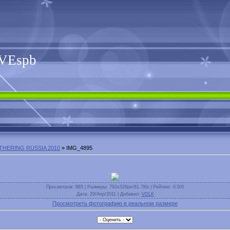
VEspb
THERING RUSSIA 2010
» IMG_4895
Просмотров
: 885 |
Размеры
: 792x528px/61.7Kb |
Рейтинг
: 0.0/0
Дата
: 29/Апр/2011 |
Добавил
:
VOLK
Просмотреть фотографию в реальном размере