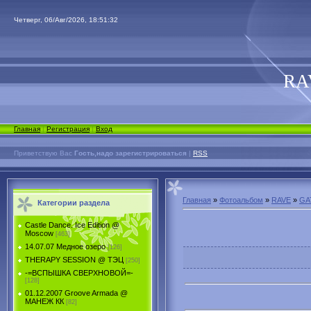
Четверг, 06/Авг/2026, 18:51:32
RA
Главная
|
Регистрация
|
Вход
Приветствую Вас
Гость,надо зарегистрироваться
|
RSS
Главная
»
Фотоальбом
»
RAVE
»
GA
Категории раздела
Castle Dance. Ice Еdition @
Moscow
[463]
14.07.07 Медное озеро
[126]
THERAPY SESSION @ ТЭЦ
[250]
-=ВСПЫШКА СВЕРХНОВОЙ=-
[128]
01.12.2007 Groove Armada @
МАНЕЖ КК
[82]