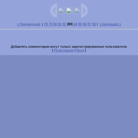
« Предыдущая
|
78
79
80
81
82
[
83
]
84
85
86
87
88
|
Следующая »
Добавлять комментарии могут только зарегистрированные пользователи.
[
Регистрация
|
Вход
]