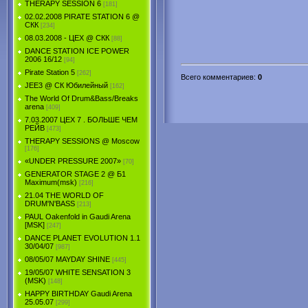
THERAPY SESSION 6
[181]
02.02.2008 PIRATE STATION 6 @
СКК
[234]
08.03.2008 - ЦЕХ @ СКК
[88]
DANCE STATION ICE POWER
2006 16/12
[94]
Pirate Station 5
[262]
Всего комментариев
:
0
JEE3 @ СК Юбилейный
[162]
The World Of Drum&Bass/Breaks
arena
[409]
7.03.2007 ЦЕХ 7 . БОЛЬШЕ ЧЕМ
РЕЙВ
[473]
THERAPY SESSIONS @ Moscow
[176]
«UNDER PRESSURE 2007»
[70]
GENERATOR STAGE 2 @ Б1
Maximum(msk)
[216]
21.04 THE WORLD OF
DRUM'N'BASS
[213]
PAUL Oakenfold in Gaudi Arena
[MSK]
[247]
DANCE PLANET EVOLUTION 1.1
30/04/07
[987]
08/05/07 MAYDAY SHINE
[445]
19/05/07 WHITE SENSATION 3
(MSK)
[148]
HAPPY BIRTHDAY Gaudi Arena
25.05.07
[299]