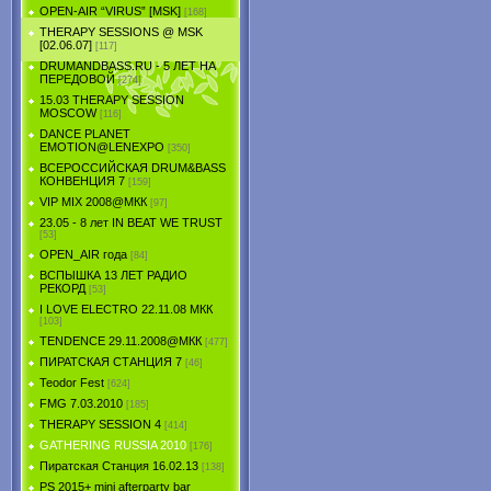
OPEN-AIR “VIRUS” [MSK]
[168]
THERAPY SESSIONS @ MSK
[02.06.07]
[117]
DRUMANDBASS.RU - 5 ЛЕТ НА
ПЕРЕДОВОЙ
[274]
15.03 THERAPY SESSION
MOSCOW
[116]
DANCE PLANET
EMOTION@LENEXPO
[350]
ВСЕРОССИЙСКАЯ DRUM&BASS
КОНВЕНЦИЯ 7
[159]
VIP MIX 2008@МКК
[97]
23.05 - 8 лет IN BEAT WE TRUST
[53]
OPEN_AIR года
[84]
ВСПЫШКА 13 ЛЕТ РАДИО
РЕКОРД
[53]
I LOVE ELECTRO 22.11.08 МКК
[103]
TENDЕNCE 29.11.2008@МКК
[477]
ПИРАТСКАЯ СТАНЦИЯ 7
[46]
Teodor Fest
[624]
FMG 7.03.2010
[185]
THERAPY SESSION 4
[414]
GATHERING RUSSIA 2010
[176]
Пиратская Станция 16.02.13
[138]
PS 2015+ mini afterparty bar