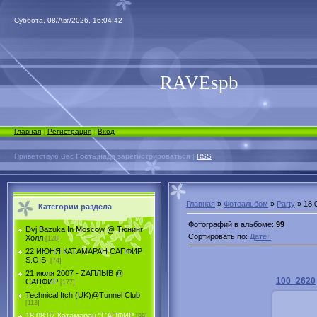
Суббота, 08/Авг/2026, 16:04:42
RAVEspb
Главная
|
Регистрация
|
Вход
Приветствую Вас
Гость,надо зарегистрироваться
|
RSS
Главная
»
Фотоальбом
»
Party
» 18.
Категории раздела
Фотографий в альбоме
:
99
Dvj Bazuka In Moscow @ Тюнинг
Сортировать по
:
Дате
Холл
[128]
22 ИЮНЯ КАТАМАРАН САПФИР
S.O.S.
[74]
21 июля 2007 - ZАПЛЫВ @
100_2620
САПФИР
[177]
Technical Itch (UK)@Tunnel Club
[113]
18.08.07 Катамаран "САПФИР
[99]