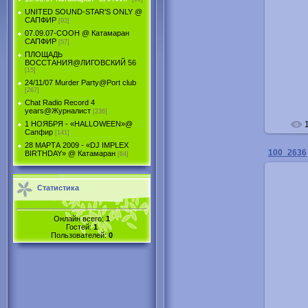
UNITED SOUND-STAR'S ONLY @
САПФИР
[93]
07.09.07-COOH @ Катамаран
САПФИР
[57]
ПЛОЩАДЬ
ВОССТАНИЯ@ЛИГОВСКИЙ 56
[15]
24/11/07 Murder Party@Port club
[267]
Chat Radio Record 4
years@Журналист
[236]
1 НОЯБРЯ - «HALLOWEEN»@
Сапфир
[141]
28 МАРТА 2009 - «DJ IMPLEX
100_2636
BIRTHDAY» @ Катамаран
[64]
Статистика
Онлайн всего:
1
Гостей:
1
Пользователей:
0