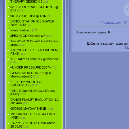
THERAPY SESSION 6
[181]
02.02.2008 PIRATE STATION 6 @
СКК
[234]
08.03.2008 - ЦЕХ @ СКК
[88]
DANCE STATION ICE POWER
« Предыдущая
|
3
4
2006 16/12
[94]
Pirate Station 5
[262]
Всего комментариев
:
0
JEE3 @ СК Юбилейный
[162]
The World Of Drum&Bass/Breaks
Добавлять комментарии могу
arena
[409]
[
Р
7.03.2007 ЦЕХ 7 . БОЛЬШЕ ЧЕМ
РЕЙВ
[473]
THERAPY SESSIONS @ Moscow
[176]
«UNDER PRESSURE 2007»
[70]
GENERATOR STAGE 2 @ Б1
Maximum(msk)
[216]
21.04 THE WORLD OF
DRUM'N'BASS
[213]
PAUL Oakenfold in Gaudi Arena
[MSK]
[247]
DANCE PLANET EVOLUTION 1.1
30/04/07
[987]
08/05/07 MAYDAY SHINE
[445]
19/05/07 WHITE SENSATION 3
(MSK)
[148]
HAPPY BIRTHDAY Gaudi Arena
25.05.07
[299]