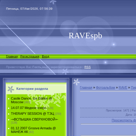
Пятница, 07/Авг/2026, 07:56:39
RAVEspb
Главная
|
Регистрация
|
Вход
Приветствую Вас
Гость,надо зарегистрироваться
|
RSS
Главная
»
Фотоальбом
»
RAVE
»
Пир
Категории раздела
Castle Dance. Ice Еdition @
Moscow
[463]
14.07.07 Медное озеро
[126]
Просмотров
: 1471 |
Ра
THERAPY SESSION @ ТЭЦ
[250]
Дата
: 1
-=ВСПЫШКА СВЕРХНОВОЙ=-
Просмотреть ф
[128]
01.12.2007 Groove Armada @
МАНЕЖ КК
[82]