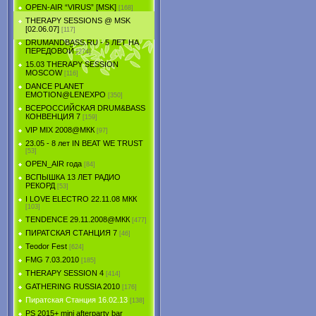
OPEN-AIR “VIRUS” [MSK]
[168]
THERAPY SESSIONS @ MSK
[02.06.07]
[117]
DRUMANDBASS.RU - 5 ЛЕТ НА
ПЕРЕДОВОЙ
[274]
15.03 THERAPY SESSION
MOSCOW
[116]
DANCE PLANET
EMOTION@LENEXPO
[350]
ВСЕРОССИЙСКАЯ DRUM&BASS
КОНВЕНЦИЯ 7
[159]
VIP MIX 2008@МКК
[97]
23.05 - 8 лет IN BEAT WE TRUST
[53]
OPEN_AIR года
[84]
ВСПЫШКА 13 ЛЕТ РАДИО
РЕКОРД
[53]
I LOVE ELECTRO 22.11.08 МКК
[103]
TENDЕNCE 29.11.2008@МКК
[477]
ПИРАТСКАЯ СТАНЦИЯ 7
[46]
Teodor Fest
[624]
FMG 7.03.2010
[185]
THERAPY SESSION 4
[414]
GATHERING RUSSIA 2010
[176]
Пиратская Станция 16.02.13
[138]
PS 2015+ mini afterparty bar