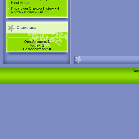
Helsinki
[61]
Пиратская Станция History • 4
марта • Юбилейный
[42]
Статистика
Онлайн всего:
1
Гостей:
1
Пользователей:
0
Cop